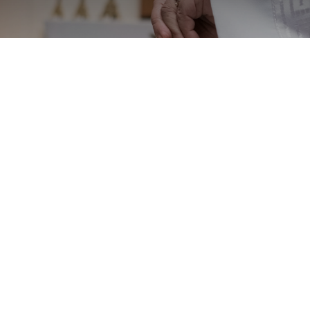
Baptêmes dimanche 19
mai
Bienvenue Clément et Boris!
Copyright © Paroisse Saint Rémi