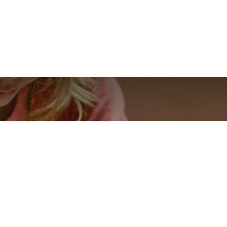
e des enfants ces
dimanches!
les 21/4, 28/4 et 5/5