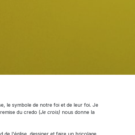
, le symbole de notre foi et de leur foi. Je
 remise du credo (
Je
crois)
nous donne la
 de l'église, dessiner et faire un bricolage