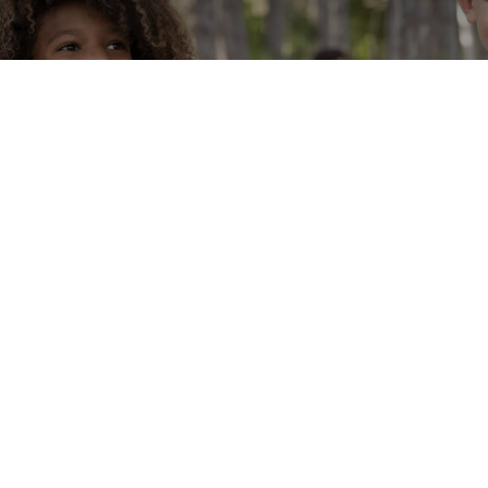
Eveil à la Foi à Saint Rémi
Amenons la parole de Jésus aux enfants
Copyright © Paroisse Saint Rémi